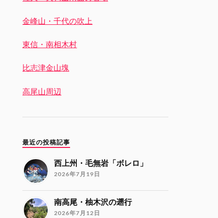
金峰山・千代の吹上
東信・南相木村
比志津金山塊
高尾山周辺
最近の投稿記事
西上州・毛無岩「ボレロ」
2026年7月19日
南高尾・柚木沢の遡行
2026年7月12日