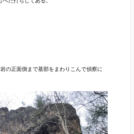
もべた打ちしてある。
は岩の正面側まで基部をまわりこんで偵察に