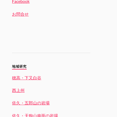
Facebook
お問合せ
地域研究
穂高・下又白谷
西上州
佐久・五郎山の岩場
佐久・天狗山南面の岩場