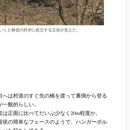
いくと林道の対岸に屹立する立岩が見えた。
岩へは村道のすぐ先の橋を渡って裏側から登る
が一般的らしい。
差は正面に比べてだいぶ少なく20m程度か。
段状の簡単なフェースのようで、ハンガーボル