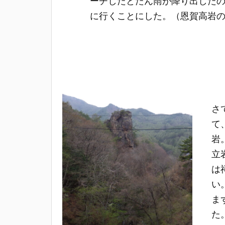
ーチしたとたん雨が降り出した
に行くことにした。（恩賀高岩
さ
て
岩
立
は
い
ま
た