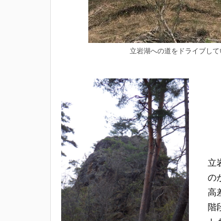
立岩湖への道をドライブして
立
の
高
階