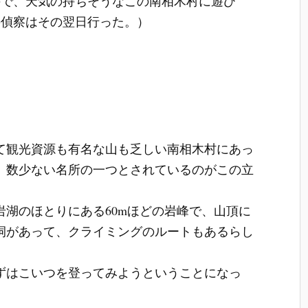
ので、天気の持ちそうなこの南相木村に遊び
の偵察はその翌日行った。）
て観光資源も有名な山も乏しい南相木村にあっ
、数少ない名所の一つとされているのがこの立
。
岩湖のほとりにある60mほどの岩峰で、山頂に
祠があって、クライミングのルートもあるらし
。
ずはこいつを登ってみようということになっ
。