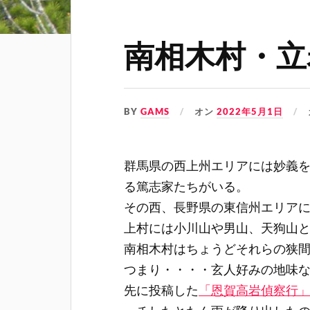
南相木村・立
BY
GAMS
オン
2022年5月1日
群馬県の西上州エリアには妙義
る篤志家たちがいる。
その西、長野県の東信州エリア
上村には小川山や男山、天狗山
南相木村はちょうどそれらの狭
つまり・・・・玄人好みの地味
先に投稿した
「恩賀高岩偵察行