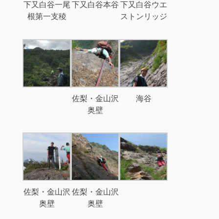
下又白谷一尾
下又白谷本谷
下又白谷ウエ
根第一支稜
ストンリッジ
佐梨・金山沢
海谷
奥壁
佐梨・金山沢
佐梨・金山沢
奥壁
奥壁