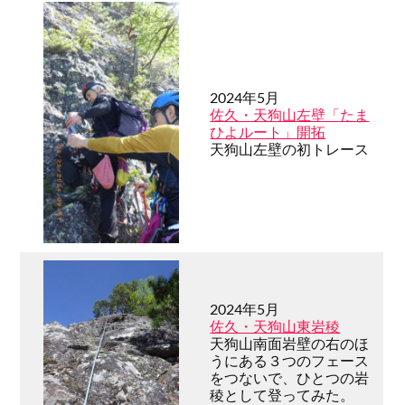
2024年5月
佐久・天狗山左壁「たま
ひよルート」開拓
天狗山左壁の初トレース
2024年5月
佐久・天狗山東岩稜
天狗山南面岩壁の右のほ
うにある３つのフェース
をつないで、ひとつの岩
稜として登ってみた。