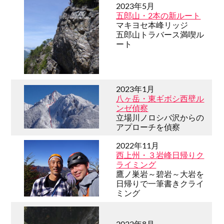
2023年5月
五郎山・2本の新ルート
マキヨセ本峰リッジ
五郎山トラバース満喫ル
ート
2023年1月
八ヶ岳・東ギボシ西壁ル
ンゼ偵察
立場川ノロシバ沢からの
アプローチを偵察
2022年11月
西上州・３岩峰日帰りク
ライミング
鷹ノ巣岩～碧岩～大岩を
日帰りで一筆書きクライ
ミング
2022年8月