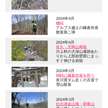
2024年4月
檜峠
アルプス越えの鎌倉街道
散策第二弾
2024年4月
佐久・天狗山南稜
川上村の大深山遺跡あた
りから上部岩壁群にまっ
すぐ伸びる岩稜
2024年3月
祠峠に鎌倉街道を想う
奈川渡ダム近くの古道で
雪山散策
2024年3月
比志津金山塊・雨竜山