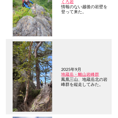
くろ岩
情報のない越後の岩壁を
登って来た。
2025年9月
地蔵岳・離山岩峰群
鳳凰三山、地蔵岳北の岩
峰群を縦走してみた。