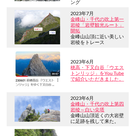
ング
2023年7月
金峰山・千代の吹上第一
岩稜「岩壁観光ルート」
開拓
金峰山山頂に近い美しい
岩稜をトレース
2023年6月
穂高・下又白谷「ウエス
トンリッジ」をYou Tube
で紹介いただきました。
2023年6月
金峰山・千代の吹上第四
岩稜～白い尖塔
金峰山山頂近くの大岩壁
に足跡を残して来た。