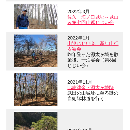
2022年3月
佐久・海ノ口城址～城山
＆第七回山巡じじい会
2022年1月
山巡じじい会、新年山行
＆宴会
昨年登った源太ヶ城を散
策後、一泊宴会（第6回
じじい会）
2021年11月
比志津金・源太ヶ城跡
武田の山城址に至る謎の
自衛隊林道を行く