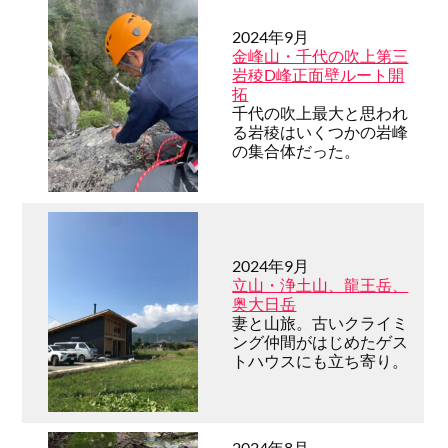
2024年9月
金峰山・千代の吹上第三
岩稜D峰正面壁ルート開
拓
千代の吹上最大と思われ
る岩稜はいくつかの岩峰
の集合体だった。
2024年9月
立山・浄土山、龍王岳、
奥大日岳
妻と山旅。古いクライミ
ング仲間がはじめたゲス
トハウスにも立ち寄り。
2024年8月