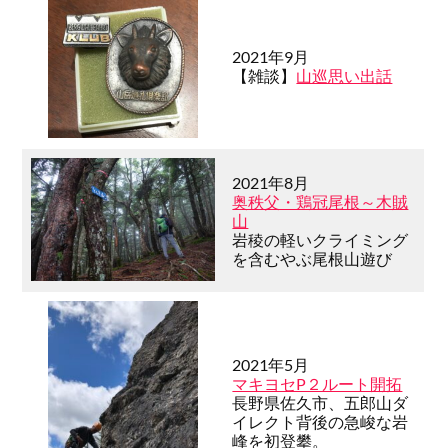
2021年9月
【雑談】
山巡思い出話
2021年8月
奥秩父・鶏冠尾根～木賊
山
岩稜の軽いクライミング
を含むやぶ尾根山遊び
2021年5月
マキヨセP２ルート開拓
長野県佐久市、五郎山ダ
イレクト背後の急峻な岩
峰を初登攀。