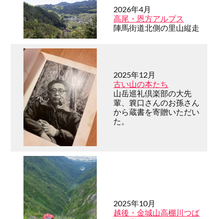
2026年4月
高尾・恩方アルプス
陣馬街道北側の里山縦走
2025年12月
古い山の本たち
山岳巡礼倶楽部の大先
輩、簔口さんのお孫さん
から蔵書を寄贈いただい
た。
2025年10月
越後・金城山高棚川つば