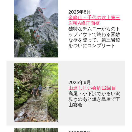
2025年8月
金峰山・千代の吹上第三
岩稜A峰正面壁
独特なチムニーからのト
ップアウトで終わる素敵
な壁を登って、第三岩稜
をついにコンプリート
2025年8月
山巡じじい会約12回目
高尾・小下沢でかるい沢
歩きのあと焼き鳥屋で下
山宴会