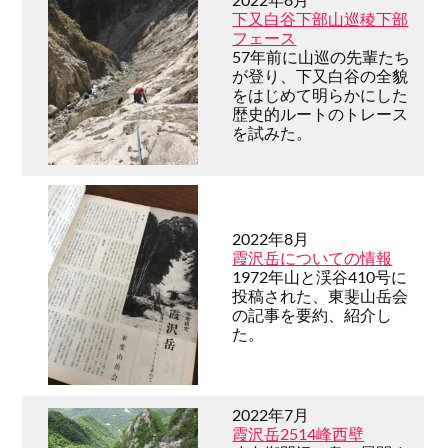
下又白谷下部山巡稜下部
フェース
57年前に山巡の先輩たち
が登り、下又白谷の全貌
をはじめて明らかにした
歴史的ルートのトレース
を試みた。
2022年8月
霞沢岳についての情報
1972年山と渓谷410号に
投稿された、東斐山岳会
の記事を要約、紹介し
た。
2022年7月
霞沢岳2514峰西壁