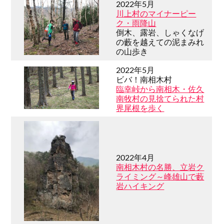
2022年5月
川上村のマイナーピー
ク・雨降山
倒木、露岩、しゃくなげ
の藪を越えての泥まみれ
の山歩き
2022年5月
ビバ！南相木村
臨幸峠から南相木・佐久
南牧村の見捨てられた村
界尾根を歩く
2022年4月
南相木村の名勝、立岩ク
ライミング～峰雄山で藪
岩ハイキング