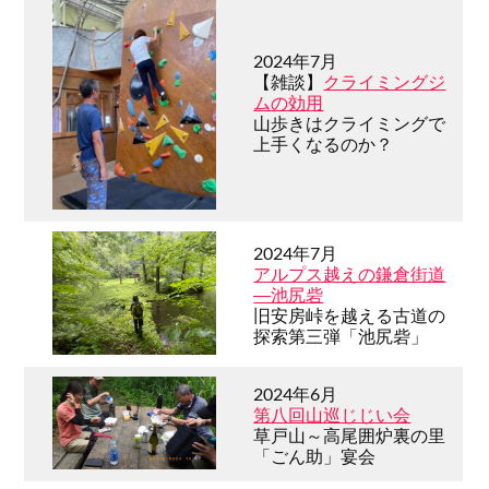
2024年7月
【雑談】
クライミングジ
ムの効用
山歩きはクライミングで
上手くなるのか？
2024年7月
アルプス越えの鎌倉街道
―池尻砦
旧安房峠を越える古道の
探索第三弾「池尻砦」
2024年6月
第八回山巡じじい会
草戸山～高尾囲炉裏の里
「ごん助」宴会