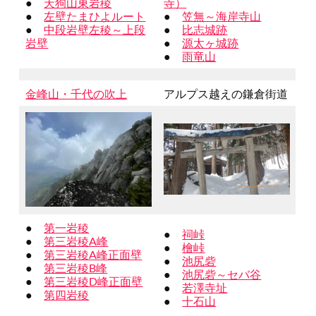
●
天狗山東岩稜
寺）
●
左壁たまひよルート
●
笠無～海岸寺山
●
中段岩壁左稜～上段
●
比志城跡
岩壁
●
源太ヶ城跡
●
雨竜山
金峰山・千代の吹上
アルプス越えの鎌倉街道
●
第一岩稜
●
祠峠
●
第三岩稜A峰
●
檜峠
●
第三岩稜A峰正面壁
●
池尻砦
●
第三岩稜B峰
●
池尻砦～セバ谷
●
第三岩稜D峰正面壁
●
若澤寺址
●
第四岩稜
●
十石山