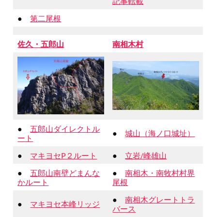
記事転載
●
第二尾根
佐久・五郎山
南相木村
●
五郎山ダイレクトル
●
城山（海ノ口城址）
ート
●
マキヨセP２ルート
●
立岩/峰雄山
●
五郎山南壁どまんな
●
南相木・南牧村村界
かルート
尾根
●
南相木グレートトラ
●
マキヨセ本峰リッジ
バース