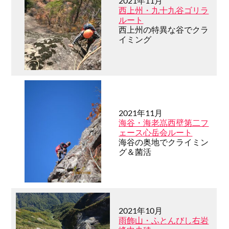
2021年11月
西上州・九十九谷ゴリラ
ルート
西上州の特異な谷でクラ
イミング
2021年11月
海谷・海老嵓西壁第二フ
ェース心岳会ルート
海谷の奥地でクライミン
グ＆菌活
2021年10月
雨飾山・ふとんびし右岩