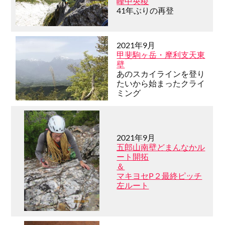
峰中央稜
41年ぶりの再登
2021年9月
甲斐駒ヶ岳・摩利支天東
壁
あのスカイラインを登り
たいから始まったクライ
ミング
2021年9月
五郎山南壁どまんなかル
ート開拓
＆
マキヨセP２最終ピッチ
左ルート