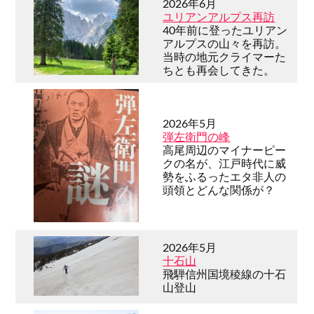
2026年6月
ユリアンアルプス再訪
40年前に登ったユリアン
アルプスの山々を再訪。
当時の地元クライマーた
ちとも再会してきた。
2026年5月
弾左衛門の峰
高尾周辺のマイナーピー
クの名が、江戸時代に威
勢をふるったエタ非人の
頭領とどんな関係が？
2026年5月
十石山
飛騨信州国境稜線の十石
山登山