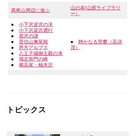
山の本(山巡ライブラリ
高尾山周辺に遊ぶ
ー）
●
小下沢逆沢の滝
●
小下沢逆沢遡行
●
底沢の謎
●
景信山東尾根
●
静かなる登攀（高須
●
恩方アルプス
茂）
●
八王子城御主殿の滝
●
弾左衛門の峰
●
南高尾・柚木沢
トピックス