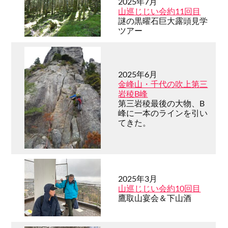
2025年7月
山巡じじい会約11回目
謎の黒曜石巨大露頭見学
ツアー
2025年6月
金峰山・千代の吹上第三
岩稜B峰
第三岩稜最後の大物、B
峰に一本のラインを引い
てきた。
2025年3月
山巡じじい会約10回目
鷹取山宴会＆下山酒