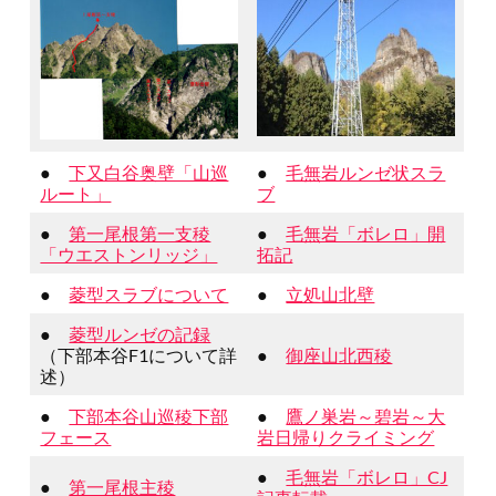
●
下又白谷奥壁「山巡
●
毛無岩ルンゼ状スラ
ルート」
ブ
●
第一尾根第一支稜
●
毛無岩「ボレロ」開
「ウエストンリッジ」
拓記
●
菱型スラブについて
●
立処山北壁
●
菱型ルンゼの記録
（下部本谷F1について詳
●
御座山北西稜
述）
●
下部本谷山巡稜下部
●
鷹ノ巣岩～碧岩～大
フェース
岩日帰りクライミング
●
毛無岩「ボレロ」CJ
●
第一尾根主稜