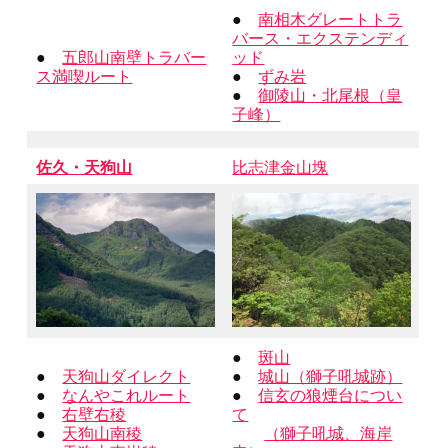
●
南相木グレートトラ
バース・エクステンディ
●
五郎山南壁トラバー
ッド
ス満喫ルート
●
ずみ岩
●
御陵山・北尾根（皇
子峰）
佐久・天狗山
比志津金山塊
●
斑山
●
天狗山ダイレクト
●
城山（獅子吼城跡）
●
なんやこれルート
●
信玄の狼煙台につい
●
右壁右稜
て
●
天狗山南稜
（獅子吼城、海岸