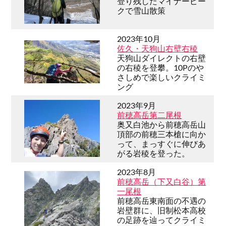
登り残したマイナーピー
クで雪山散策
2023年10月
佐久・天狗山右壁右稜
天狗山ダイレクトの右壁
の右稜を登攀。10Pのや
さしめで楽しいクライミ
ング
2023年9月
前穂高岳第二尾根
奥又白池から前穂高岳山
頂部の前穂三本槍に向か
って、まっすぐに伸びあ
がる岩稜を登った。
2023年8月
前穂高岳（下又白谷）第
一尾根
前穂高岳東南面の不遇の
岩壁群に、旧制松本高校
の足跡を辿ってクライミ