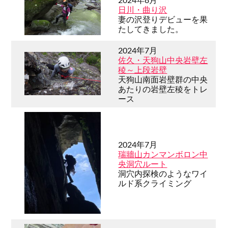
日川・曲り沢
妻の沢登りデビューを果
たしてきました。
2024年7月
佐久・天狗山中央岩壁左
稜～上段岩壁
天狗山南面岩壁群の中央
あたりの岩壁左稜をトレ
ース
2024年7月
瑞牆山カンマンボロン中
央洞穴ルート
洞穴内探検のようなワイ
ルド系クライミング