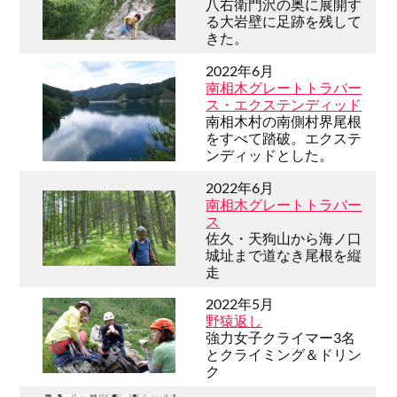
八右衛門沢の奥に展開す
る大岩壁に足跡を残して
きた。
2022年6月
南相木グレートトラバー
ス・エクステンディッド
南相木村の南側村界尾根
をすべて踏破。エクステ
ンディッドとした。
2022年6月
南相木グレートトラバー
ス
佐久・天狗山から海ノ口
城址まで道なき尾根を縦
走
2022年5月
野猿返し
強力女子クライマー3名
とクライミング＆ドリン
ク