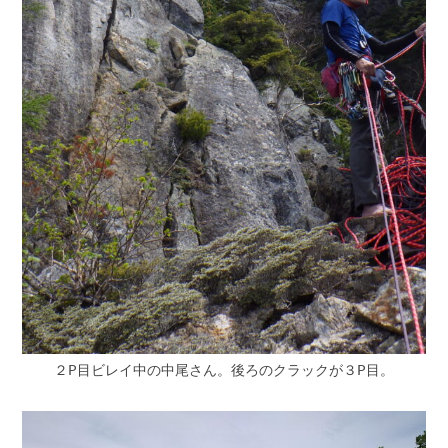
２P目ビレイ中の中尾さん。後ろのクラックが３P目。