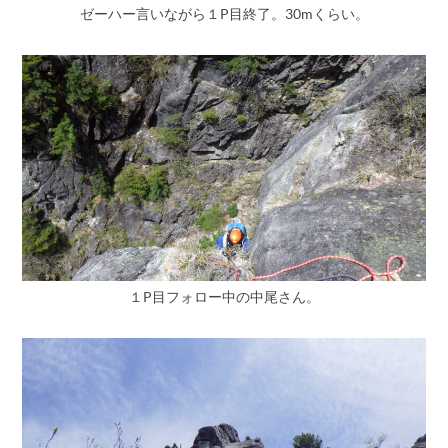
ゼーハー言いながら１P目終了。30mくらい。
１P目フォロー中の中尾さん。