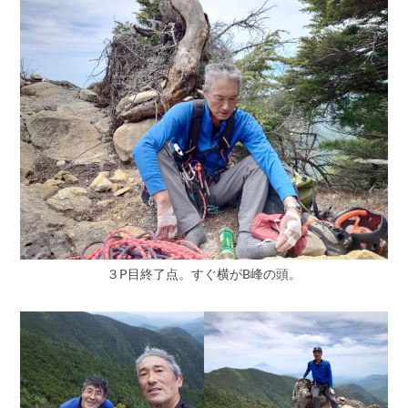
３P目終了点。すぐ横がB峰の頭。