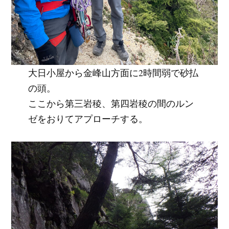
大日小屋から金峰山方面に2時間弱で砂払
の頭。
ここから第三岩稜、第四岩稜の間のルン
ゼをおりてアプローチする。