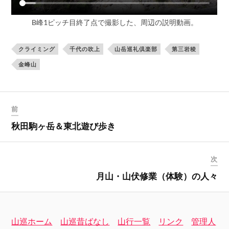
B峰1ピッチ目終了点で撮影した、周辺の説明動画。
クライミング
千代の吹上
山岳巡礼倶楽部
第三岩稜
金峰山
前
秋田駒ヶ岳＆東北遊び歩き
次
月山・山伏修業（体験）の人々
山巡ホーム
山巡昔ばなし
山行一覧
リンク
管理人