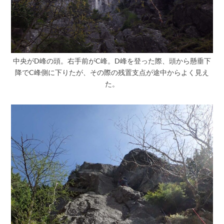
中央がD峰の頭。右手前がC峰。D峰を登った際、頭から懸垂下
降でC峰側に下りたが、その際の残置支点が途中からよく見え
た。