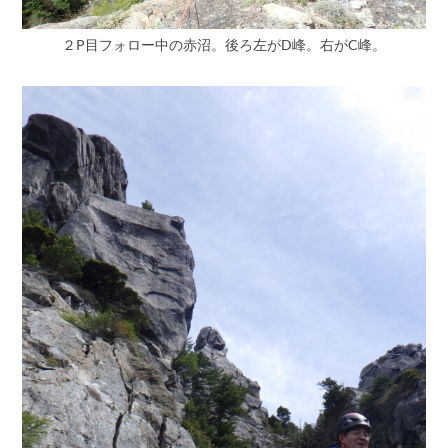
２P目フォロー中の赤沼。後ろ左がD峰。右がC峰。