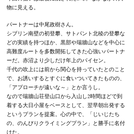
物に見える。
パートナーは中尾政樹さん。
シブリン南壁の初登攀、サトパント北稜の登攀な
どの実績を持つほか、黒部や瑞牆山などを中心に
高難度ルートを多数開拓してきた心強いパートナ
ーだ。赤沼より少しだけ年上のパイセン。
千代の吹上には前から関心を持っていたとのこと
で、お誘いするとすぐに食いついてきたものの、
「アプローチが遠いな～」とか言うし。
なので瑞牆山荘登山口から入山し2時間ほどで到
着する大日小屋をベースとして、翌早朝出発する
というプランを提案。心の中で、「じいじたち
の、のんびりクライミングプラン」と勝手に名付
けた。