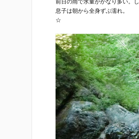
前日の雨で水量がかなり多い。
息子は朝から全身ずぶ濡れ。
☆