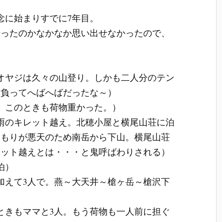
念に始まりすでに7年目。
行ったのかなかなか思い出せなかったので、
オヤジは久々の山登り。しかも二人分のテン
背負ってへばへばだったな～）
、このときも荷物重かった。）
雨のキレット越え。北穂小屋と横尾山荘に泊
つもりが悪天のため南岳から下山。横尾山荘
レット越えとは・・・と鬼呼ばわりされる）
泊）
加えて3人で。燕～大天井～槍ヶ岳～槍沢下
ときもママと3人。もう荷物も一人前に担ぐ