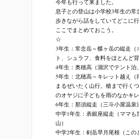
今年も行って来ました。
息子との登山は小学校3年生の常
歩きながら話をしていてどこに
ここでまとめておこう。
☆
3年生：常念岳～蝶ヶ岳の縦走（
ト、シュラフ、食料をほとんど
4年生：奥穂高（涸沢でテント泊
5年生：北穂高～キレット越え（
まるぜいたく山行。槍まで行く
のオヤジに子どもを雨のなかキ
6年生：那須縦走（三斗小屋温泉
中学1年生：表銀座縦走（ママも
山）
中学2年生：剣岳早月尾根（この