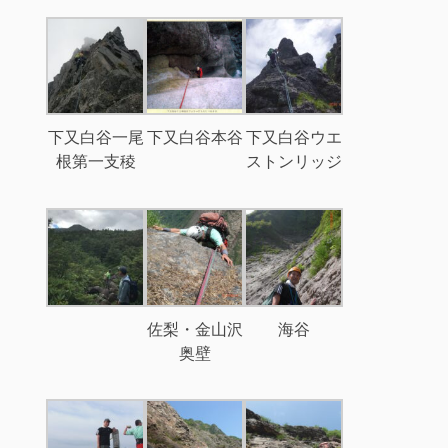
下又白谷一尾
下又白谷本谷
下又白谷ウエ
根第一支稜
ストンリッジ
佐梨・金山沢
海谷
奥壁