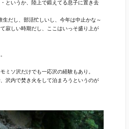
・・というか、陸上で鍛えてる息子に置き去
験生だし、部活忙しいし、今年は中止かな～
って寂しい時期だし、ここはいっそ盛り上が
）
た。
。
、モミソ沢だけでも一応沢の経験もあり。
で、沢内で焚き火をして泊まろうというのが