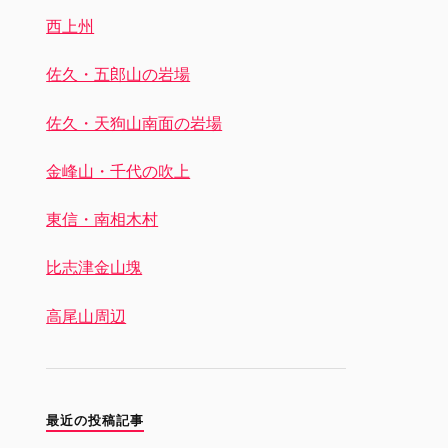
西上州
佐久・五郎山の岩場
佐久・天狗山南面の岩場
金峰山・千代の吹上
東信・南相木村
比志津金山塊
高尾山周辺
最近の投稿記事