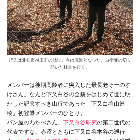
行先は北杜市須玉町の城址。今は廃道となった、自衛隊の切り
開いた林道を行く。
メンバーは後期高齢者に突入した最長老そーのす
けさん。なんと下又白谷の全貌をはじめて世に明
かした記念すべき山行であった「下又白谷山巡
稜」初登攀メンバーのひとり。
パン屋のわたべさん。
下又白谷研究
の第二世代の
代表ですな。赤沼とともに下又白谷本谷の遡行