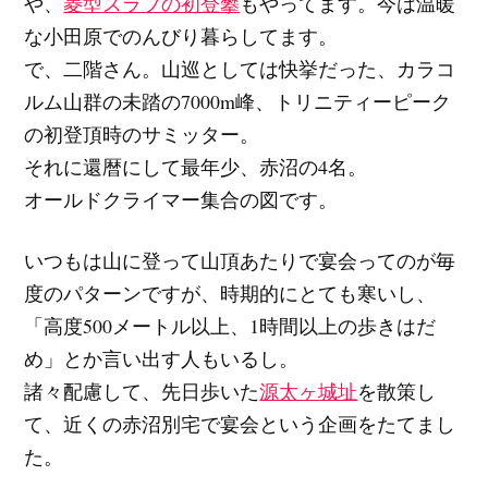
や、
菱型スラブの初登攀
もやってます。今は温暖
な小田原でのんびり暮らしてます。
で、二階さん。山巡としては快挙だった、カラコ
ルム山群の未踏の7000m峰、トリニティーピーク
の初登頂時のサミッター。
それに還暦にして最年少、赤沼の4名。
オールドクライマー集合の図です。
いつもは山に登って山頂あたりで宴会ってのが毎
度のパターンですが、時期的にとても寒いし、
「高度500メートル以上、1時間以上の歩きはだ
め」とか言い出す人もいるし。
諸々配慮して、先日歩いた
源太ヶ城址
を散策し
て、近くの赤沼別宅で宴会という企画をたてまし
た。