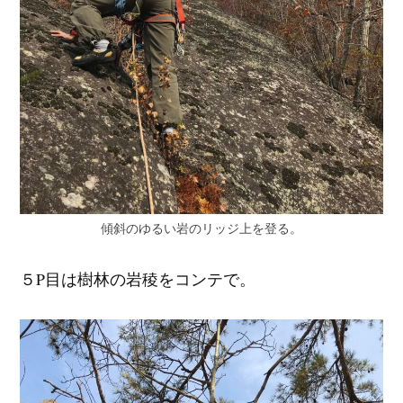
傾斜のゆるい岩のリッジ上を登る。
５P目は樹林の岩稜をコンテで。