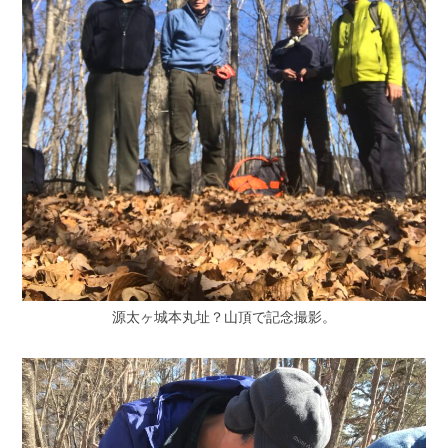
源太ヶ城本丸址？山頂で記念撮影。