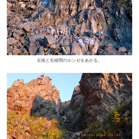
左稜と右稜間のルンゼをあがる。