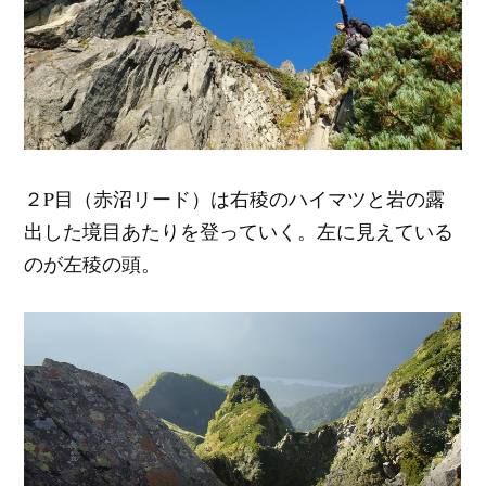
２P目（赤沼リード）は右稜のハイマツと岩の露
出した境目あたりを登っていく。左に見えている
のが左稜の頭。