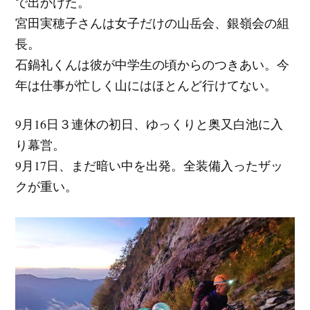
で出かけた。
宮田実穂子さんは女子だけの山岳会、銀嶺会の組
長。
石鍋礼くんは彼が中学生の頃からのつきあい。今
年は仕事が忙しく山にはほとんど行けてない。
9月16日３連休の初日、ゆっくりと奥又白池に入
り幕営。
9月17日、まだ暗い中を出発。全装備入ったザッ
クが重い。