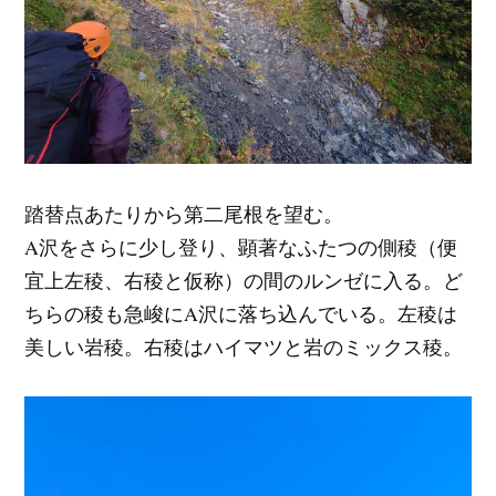
踏替点あたりから第二尾根を望む。
A沢をさらに少し登り、顕著なふたつの側稜（便
宜上左稜、右稜と仮称）の間のルンゼに入る。ど
ちらの稜も急峻にA沢に落ち込んでいる。左稜は
美しい岩稜。右稜はハイマツと岩のミックス稜。