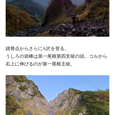
踏替点からさらにA沢を登る。
うしろの岩峰は第一尾根第四支稜の頭。コルから
右上に伸びるのが第一尾根主稜。