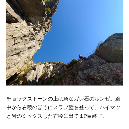
チョックストーンの上は急なガレ石のルンゼ。途
中から右稜のほうにスラブ壁を登って、ハイマツ
と岩のミックスした右稜に出て１P目終了。