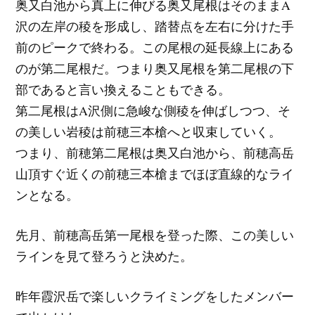
奥又白池から真上に伸びる奥又尾根はそのままA
沢の左岸の稜を形成し、踏替点を左右に分けた手
前のピークで終わる。この尾根の延長線上にある
のが第二尾根だ。つまり奥又尾根を第二尾根の下
部であると言い換えることもできる。
第二尾根はA沢側に急峻な側稜を伸ばしつつ、そ
の美しい岩稜は前穂三本槍へと収束していく。
つまり、前穂第二尾根は奥又白池から、前穂高岳
山頂すぐ近くの前穂三本槍までほぼ直線的なライ
ンとなる。
先月、前穂高岳第一尾根を登った際、この美しい
ラインを見て登ろうと決めた。
昨年霞沢岳で楽しいクライミングをしたメンバー