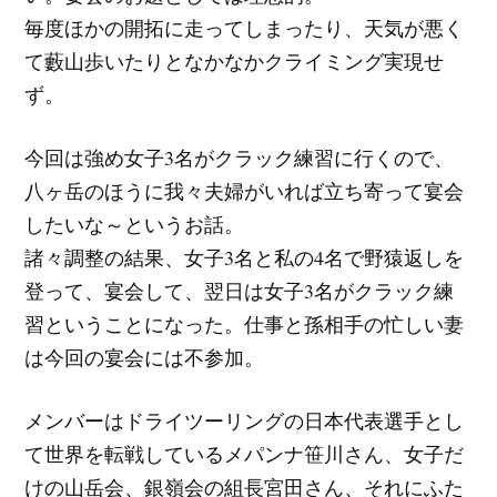
毎度ほかの開拓に走ってしまったり、天気が悪く
て藪山歩いたりとなかなかクライミング実現せ
ず。
今回は強め女子3名がクラック練習に行くので、
八ヶ岳のほうに我々夫婦がいれば立ち寄って宴会
したいな～というお話。
諸々調整の結果、女子3名と私の4名で野猿返しを
登って、宴会して、翌日は女子3名がクラック練
習ということになった。仕事と孫相手の忙しい妻
は今回の宴会には不参加。
メンバーはドライツーリングの日本代表選手とし
て世界を転戦しているメパンナ笹川さん、女子だ
けの山岳会、銀嶺会の組長宮田さん、それにふた