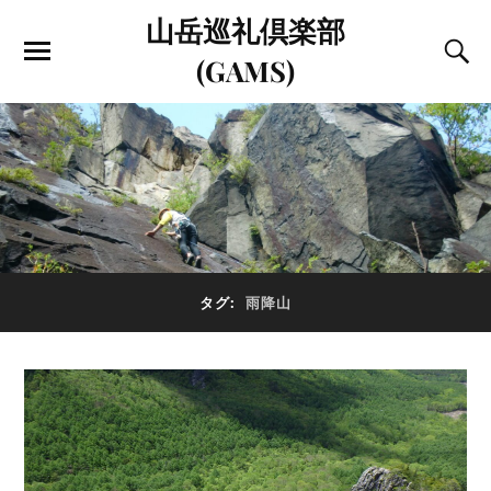
山岳巡礼倶楽部
(GAMS)
タグ:
雨降山