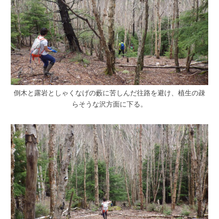
倒木と露岩としゃくなげの藪に苦しんだ往路を避け、植生の疎
らそうな沢方面に下る。