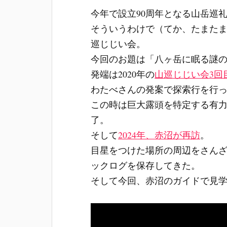
今年で設立90周年となる山岳巡
そういうわけで（てか、たまたま
巡じじい会。
今回のお題は「八ヶ岳に眠る謎
発端は2020年の
山巡じじい会3回
わたべさんの発案で探索行を行
この時は巨大露頭を特定する有
了。
そして
2024年、赤沼が再訪
。
目星をつけた場所の周辺をさんざ
ックログを保存してきた。
そして今回、赤沼のガイドで見