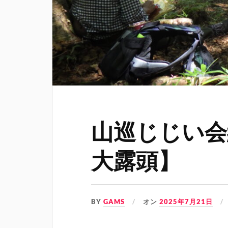
山巡じじい会
大露頭】
BY
GAMS
オン
2025年7月21日