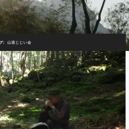
グ:
山巡じじい会