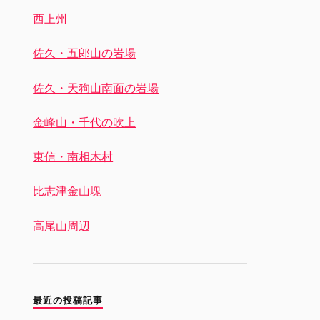
西上州
佐久・五郎山の岩場
佐久・天狗山南面の岩場
金峰山・千代の吹上
東信・南相木村
比志津金山塊
高尾山周辺
最近の投稿記事