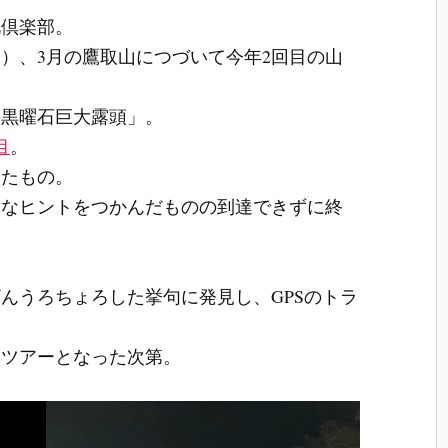
礼倶楽部。
）、3月の鷹取山につづいて今年2回目の山
の黒曜石巨大露頭」。
目
。
ったもの。
力なヒントをつかんだものの到達できずに終
んうろちょろした挙句に発見し、GPSのトラ
学ツアーとなった次第。