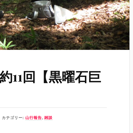
約11回【黒曜石巨
カテゴリー:
山行報告
,
雑談