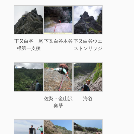
下又白谷一尾
下又白谷本谷
下又白谷ウエ
根第一支稜
ストンリッジ
佐梨・金山沢
海谷
奥壁