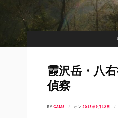
霞沢岳・八右
偵察
BY
GAMS
オン
2015年9月12日