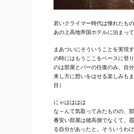
若いクライマー時代は憧れたも
あの上高地帝国ホテルに泊まっ
まあついにそういうことを実現
の時にはもうここをベースに登
のは部屋とバーの往復のみ。自
来し方に想いをはせる楽しみも
目）
にゃはははは
な～んて気取ってみたものの、
番安い部屋は穂高側でなくて、
る自分があったと。そういうわ