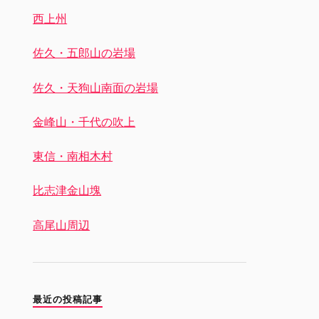
西上州
佐久・五郎山の岩場
佐久・天狗山南面の岩場
金峰山・千代の吹上
東信・南相木村
比志津金山塊
高尾山周辺
最近の投稿記事