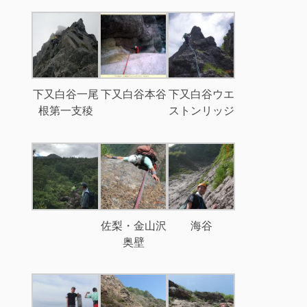
下又白谷一尾
下又白谷本谷
下又白谷ウエ
根第一支稜
ストンリッジ
佐梨・金山沢
海谷
奥壁