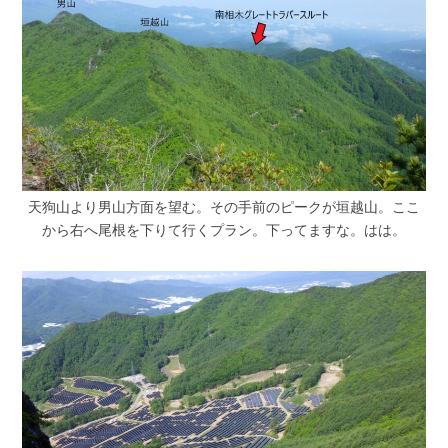
天狗山より男山方面を望む。その手前のピークが垣越山。ここ
から右へ尾根を下りて行くプラン。下ってますな。はは。