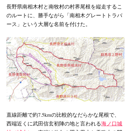
長野県南相木村と南牧村の村界尾根を縦走するこ
のルートに、勝手ながら「南相木グレートトラバ
ース」という大層な名前を付けた。
直線距離で約7.5kmの比較的なだらかな尾根で、
西端近くに武田信玄初陣の地と言われる
海ノ口城