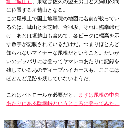
址（城山）
、東端は佐久の盟主男山と天狗山の間
に位置する垣越山となる。
この尾根上で国土地理院の地図に名前が載ってい
るのは、城山と大芝峠、合羽坂、それに臨幸峠だ
け。あとは垣越山も含めて、各ピークに標高を示
す数字が記載されているだけだ。つまりほとんど
知られないマイナーな尾根だということ。たいが
いのデッパリには登ってヤマレコあたりに記録を
残しているあのディープハイカーズも、ここには
ほとんど足跡を残していないようだ。
これはパトロールが必要だと、
まずは尾根の中央
あたりにある臨幸峠というところに登ってみた。