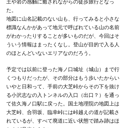
土や岩の感触に癒されながらの徒歩旅行となっ
た。
地図に山名記載のない山も、行ってみると小さな
標識なんかがあって地元で呼ばれている山の名前
がわかったりすることが多いものだが、今回はそ
ういう情報はまったくなし。登山が目的で入る人
のほとんどいないエリアなのだろう。
予定では以前に登った海ノ口城址（城山）まで行
くつもりだったが、その部分はもう歩いたからい
いやと日和って、手前の大芝峠からその下を抜け
る小沢志なの入トンネルの入口（出口？）を通っ
て佐久海ノ口駅に戻った。国土地理院の地図上は
大芝峠、合羽坂、臨幸峠には峠越えの道が記載さ
れているが、すべて廃道に近い状態で踏み跡はほ