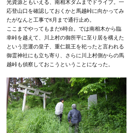
光資源ともいえる、南相木ダムまでドライブ。一
応登山口を確認しておくかと馬越峠に向かってみ
たがなんと工事で8月まで通行止め。
ここまでやってもまだ6時台。では南相木から臨
幸峠を越えて、川上村の御所平に至り居を構えた
という悲運の皇子、重仁親王を祀ったと言われる
御霊神社にも立ち寄り、さらに川上村側からの馬
越峠も偵察しておこうということになった。