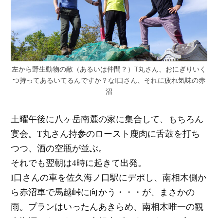
左から野生動物の敵（あるいは仲間？）T丸さん、おにぎりいく
つ持ってあるいてるんですか？なI口さん、それに疲れ気味の赤
沼
土曜午後に八ヶ岳南麓の家に集合して、もちろん
宴会。T丸さん持参のロースト鹿肉に舌鼓を打ち
つつ、酒の空瓶が並ぶ。
それでも翌朝は4時に起きて出発。
I口さんの車を佐久海ノ口駅にデポし、南相木側か
ら赤沼車で馬越峠に向かう・・・が、まさかの
雨。プランはいったんあきらめ、南相木唯一の観