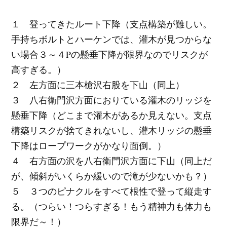
１ 登ってきたルート下降（支点構築が難しい。
手持ちボルトとハーケンでは、灌木が見つからな
い場合３～４Pの懸垂下降が限界なのでリスクが
高すぎる。）
２ 左方面に三本槍沢右股を下山（同上）
３ 八右衛門沢方面におりている灌木のリッジを
懸垂下降（どこまで灌木があるか見えない。支点
構築リスクが捨てきれないし、灌木リッジの懸垂
下降はロープワークがかなり面倒。）
４ 右方面の沢を八右衛門沢方面に下山（同上だ
が、傾斜がいくらか緩いので滝が少ないかも？）
５ ３つのピナクルをすべて根性で登って縦走す
る。（つらい！つらすぎる！もう精神力も体力も
限界だ～！）