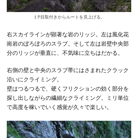
１P目取付きからルートを見上げる。
右スカイラインが顕著な岩のリッジ。左は風化花
崗岩のぼろぼろのスラブ。そして左は岩壁中央部
分のリッジが垂直に、不気味に立ちはだかる。
右側の壁と中央のスラブ帯にはさまれたクラック
沿いにクライミング。
壁はつるつるで、硬くフリクションの効く部分を
探し出しながらの繊細なクライミング。ミリ単位
で高度を稼いでいく感覚が久々で楽しい。