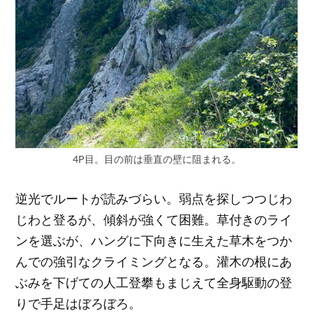
4P目。目の前は垂直の壁に阻まれる。
逆光でルートが読みづらい。弱点を探しつつじわ
じわと登るが、傾斜が強くて困難。草付きのライ
ンを選ぶが、ハングに下向きに生えた草木をつか
んでの強引なクライミングとなる。灌木の根にあ
ぶみを下げての人工登攀もまじえて全身駆動の登
りで手足はぼろぼろ。