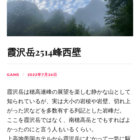
霞沢岳2514峰西壁
GAMS
2022年7月26日
霞沢岳は穂高連峰の展望を楽しむ静かな山として
知られているが、実は大小の岩稜や岩壁、切れ上
がった沢などを多数有する列記とした岩峰だ。
ここを霞沢岳ではなく、南穂高岳とでもすればよ
かったのにと言う人もいるくらい。
上高地帝国ホテルから霞沢岳にむかって一気に駆