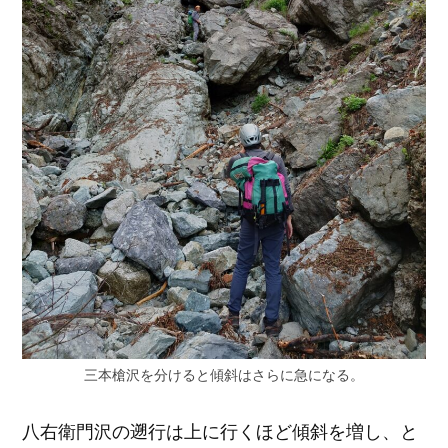
三本槍沢を分けると傾斜はさらに急になる。
八右衛門沢の遡行は上に行くほど傾斜を増し、と