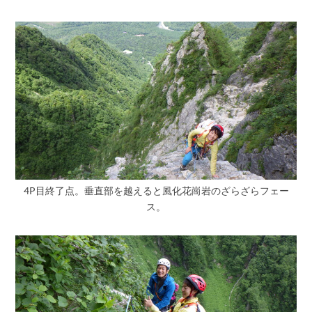
4P目終了点。垂直部を越えると風化花崗岩のざらざらフェー
ス。