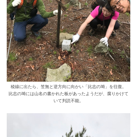
稜線に出たら、笠無と逆方向に向かい「比志の塒」を往復。
比志の塒には山名の書かれた板があったようだが、腐りかけて
いて判読不能。