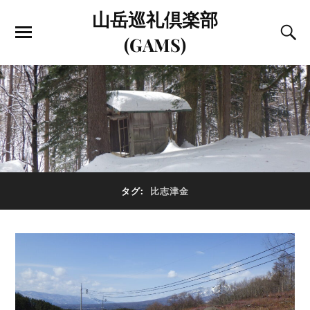
山岳巡礼倶楽部
(GAMS)
タグ:
比志津金