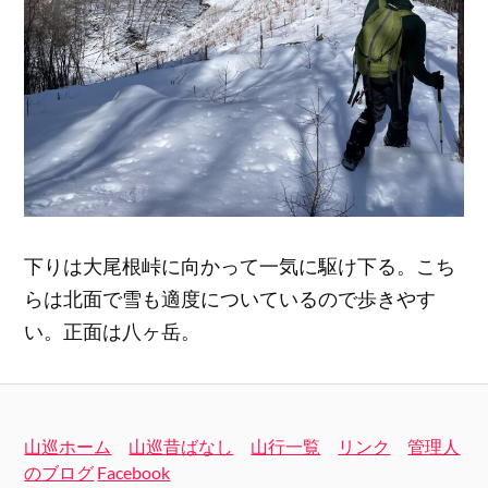
下りは大尾根峠に向かって一気に駆け下る。こち
らは北面で雪も適度についているので歩きやす
い。正面は八ヶ岳。
山巡ホーム
山巡昔ばなし
山行一覧
リンク
管理人
のブログ
Facebook