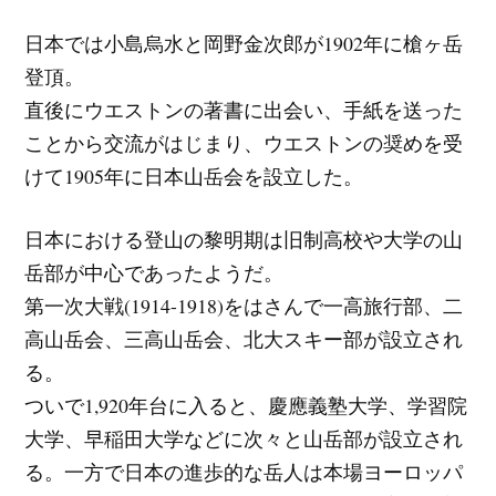
日本では小島烏水と岡野金次郎が1902年に槍ヶ岳
登頂。
直後にウエストンの著書に出会い、手紙を送った
ことから交流がはじまり、ウエストンの奨めを受
けて1905年に日本山岳会を設立した。
日本における登山の黎明期は旧制高校や大学の山
岳部が中心であったようだ。
第一次大戦(1914-1918)をはさんで一高旅行部、二
高山岳会、三高山岳会、北大スキー部が設立され
る。
ついで1,920年台に入ると、慶應義塾大学、学習院
大学、早稲田大学などに次々と山岳部が設立され
る。一方で日本の進歩的な岳人は本場ヨーロッパ