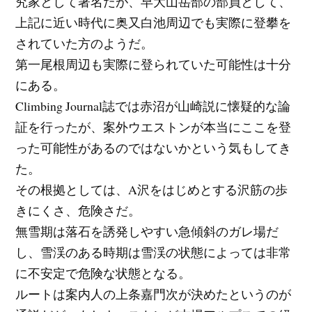
究家として著名だが、早大山岳部の部員として、
上記に近い時代に奥又白池周辺でも実際に登攀を
されていた方のようだ。
第一尾根周辺も実際に登られていた可能性は十分
にある。
Climbing Journal誌では赤沼が山崎説に懐疑的な論
証を行ったが、案外ウエストンが本当にここを登
った可能性があるのではないかという気もしてき
た。
その根拠としては、A沢をはじめとする沢筋の歩
きにくさ、危険さだ。
無雪期は落石を誘発しやすい急傾斜のガレ場だ
し、雪渓のある時期は雪渓の状態によっては非常
に不安定で危険な状態となる。
ルートは案内人の上条嘉門次が決めたというのが