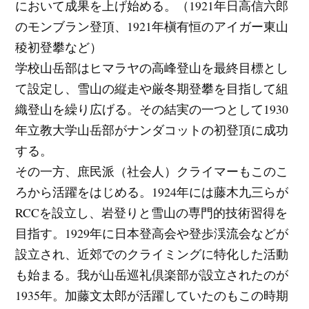
において成果を上げ始める。（1921年日高信六郎
のモンブラン登頂、1921年槇有恒のアイガー東山
稜初登攀など）
学校山岳部はヒマラヤの高峰登山を最終目標とし
て設定し、雪山の縦走や厳冬期登攀を目指して組
織登山を繰り広げる。その結実の一つとして1930
年立教大学山岳部がナンダコットの初登頂に成功
する。
その一方、庶民派（社会人）クライマーもこのこ
ろから活躍をはじめる。1924年には藤木九三らが
RCCを設立し、岩登りと雪山の専門的技術習得を
目指す。1929年に日本登高会や登歩渓流会などが
設立され、近郊でのクライミングに特化した活動
も始まる。我が山岳巡礼倶楽部が設立されたのが
1935年。加藤文太郎が活躍していたのもこの時期