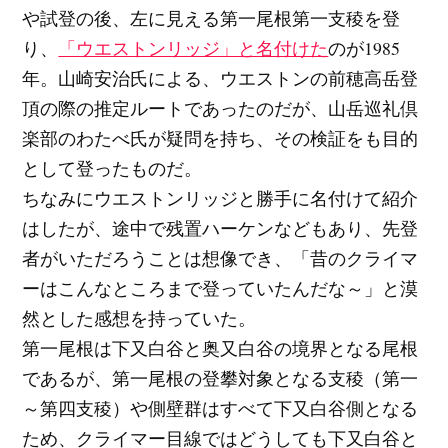
や試登の後、左に見える第一尾根第一支稜を登
り、
「ウエストンリッジ」と名付けた
のが1985
年。山崎安治氏による、ウエストンの前穂高岳登
頂の際の推定ルートであったのだが、山岳巡礼倶
楽部のわたべ氏が疑問を持ち、その検証をも目的
として登ったものだ。
ちなみにウエストンリッジと勝手に名付けて紹介
はしたが、途中で残置ハーケンなどもあり、先登
者がいただろうことは想像でき、「昔のクライマ
ーはこんなところまで登っていたんだな～」と漠
然とした感想を持っていた。
第一尾根は下又白谷と奥又白谷の境界となる尾根
であるが、第一尾根の登攀対象となる支稜（第一
～第四支稜）や側壁群はすべて下又白谷側となる
ため、クライマー目線ではどうしても下又白谷と