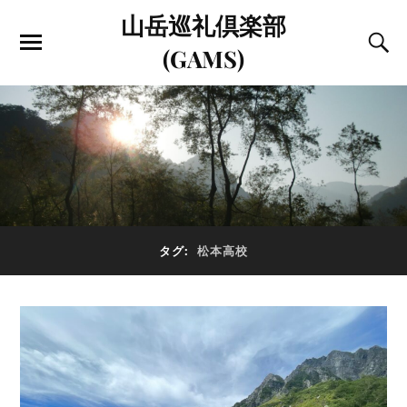
山岳巡礼倶楽部
(GAMS)
タグ:
松本高校