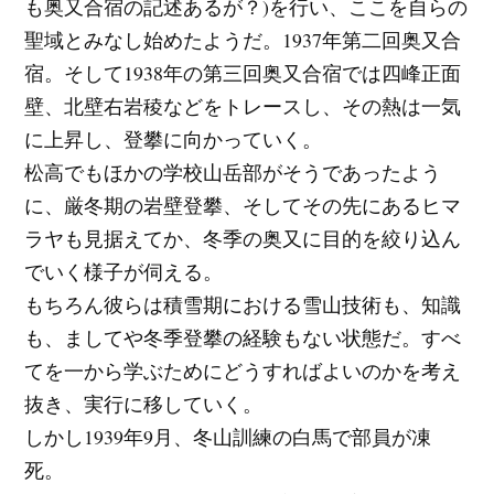
も奥又合宿の記述あるが？)を行い、ここを自らの
聖域とみなし始めたようだ。1937年第二回奥又合
宿。そして1938年の第三回奥又合宿では四峰正面
壁、北壁右岩稜などをトレースし、その熱は一気
に上昇し、登攀に向かっていく。
松高でもほかの学校山岳部がそうであったよう
に、厳冬期の岩壁登攀、そしてその先にあるヒマ
ラヤも見据えてか、冬季の奥又に目的を絞り込ん
でいく様子が伺える。
もちろん彼らは積雪期における雪山技術も、知識
も、ましてや冬季登攀の経験もない状態だ。すべ
てを一から学ぶためにどうすればよいのかを考え
抜き、実行に移していく。
しかし1939年9月、冬山訓練の白馬で部員が凍
死。