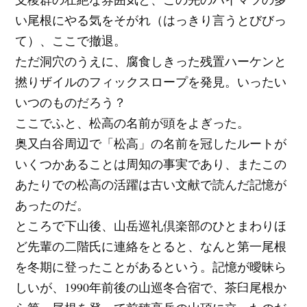
い尾根にやる気をそがれ（はっきり言うとびびっ
て）、ここで撤退。
ただ洞穴のうえに、腐食しきった残置ハーケンと
撚りザイルのフィックスロープを発見。いったい
いつのものだろう？
ここでふと、松高の名前が頭をよぎった。
奥又白谷周辺で「松高」の名前を冠したルートが
いくつかあることは周知の事実であり、またこの
あたりでの松高の活躍は古い文献で読んだ記憶が
あったのだ。
ところで下山後、山岳巡礼倶楽部のひとまわりほ
ど先輩の二階氏に連絡をとると、なんと第一尾根
を冬期に登ったことがあるという。記憶が曖昧ら
しいが、1990年前後の山巡冬合宿で、茶臼尾根か