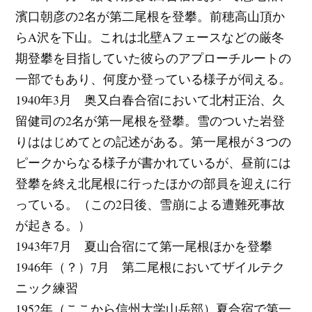
濱口朝彦の2名が第二尾根を登攀。前穂高山頂か
らA沢を下山。これは北壁Aフェースなどの厳冬
期登攀を目指していた彼らのアプローチルートの
一部でもあり、何度か登っている様子が伺える。
1940年3月 奥又白春合宿において北村正治、久
留健司の2名が第一尾根を登攀。雪のついた岩登
りははじめてとの記述がある。第一尾根が３つの
ピークからなる様子が書かれているが、昼前には
登攀を終え北尾根に行ったほかの部員を迎えに行
っている。（この2日後、雪崩による遭難死事故
が起きる。）
1943年7月 夏山合宿にて第一尾根ほかを登攀
1946年（？）7月 第二尾根においてザイルテク
ニック練習
1952年（ここから信州大学山岳部）夏合宿で第一