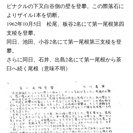
ピナクルの下又白谷側の壁を登攀。この際落石に
よりザイル1本を切断。
1962年10月5日 松尾、板谷2名にて第一尾根第四
支稜を登攀。
同日、池田、小谷2名にて第一尾根第三支稜を登
攀。
さらに同日、石井、出島2名にて第一尾根から茶
臼へ続く尾根（意味不明）