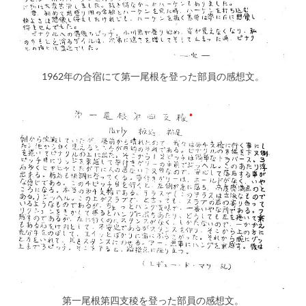
1962年の合宿にて第一尾根を登った部員の感想文。
第一尾根第四支稜を登った部員の感想文。