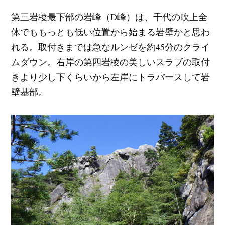
第三岩稜最下部の岩峰（D峰）は、千代の吹上全
体でももっとも低い位置から始まる岩壁かと思わ
れる。取付きまでは急なルンゼを約45分のクライ
ムダウン。右岸の第四岩稜の美しいスラブの取付
きより少し下くらいから左岸にトラバースして岩
壁基部。