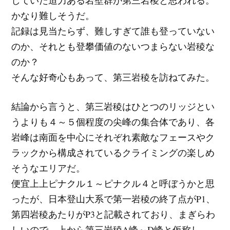
かなり難しそうだ。
記録は見当たらず、難しすぎて誰も登っていない
のか、それとも登攀価値のないつまらない岩稜な
のか？
そんな好奇心もあって、第三岩稜を訪ねてみた。
結論から言うと、第三岩稜はひとつのリッジとい
うよりも４～５個程度の尖峰の集合体であり、各
岩峰は南面を中心にそれぞれ素敵なフェースやク
ラックから構成されているクライミングの楽しめ
そうなエリアだ。
便宜上上ピナクル１～ピナクル４と呼ぼうかと思
ったが、日本登山大系で第一岩稜の終了点がP1、
第四岩稜あたりがP3と記載されており、まぎらわ
しいので、上から第三岩稜A峰～D峰と仮称し