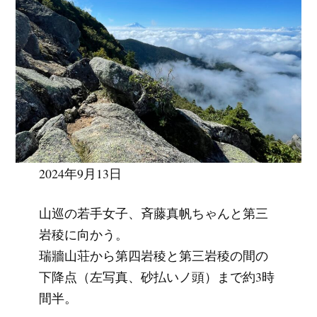
2024年9月13日
山巡の若手女子、斉藤真帆ちゃんと第三
岩稜に向かう。
瑞牆山荘から第四岩稜と第三岩稜の間の
下降点（左写真、砂払いノ頭）まで約3時
間半。