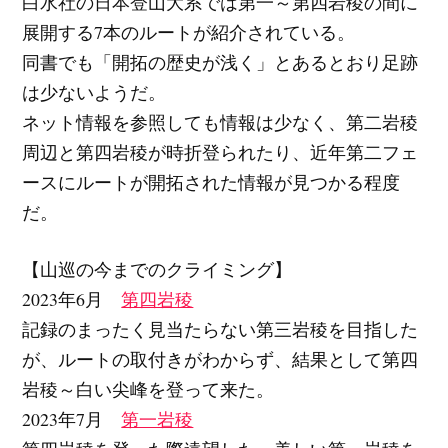
白水社の日本登山大系では第一～第四岩稜の間に
展開する7本のルートが紹介されている。
同書でも「開拓の歴史が浅く」とあるとおり足跡
は少ないようだ。
ネット情報を参照しても情報は少なく、第二岩稜
周辺と第四岩稜が時折登られたり、近年第二フェ
ースにルートが開拓された情報が見つかる程度
だ。
【山巡の今までのクライミング】
2023年6月
第四岩稜
記録のまったく見当たらない第三岩稜を目指した
が、ルートの取付きがわからず、結果として第四
岩稜～白い尖峰を登って来た。
2023年7月
第一岩稜