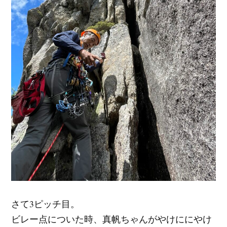
さて3ピッチ目。
ビレー点についた時、真帆ちゃんがやけににやけ