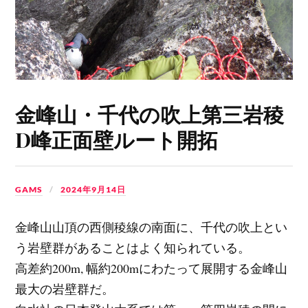
金峰山・千代の吹上第三岩稜
D峰正面壁ルート開拓
GAMS
2024年9月14日
金峰山山頂の西側稜線の南面に、千代の吹上とい
う岩壁群があることはよく知られている。
高差約200m, 幅約200mにわたって展開する金峰山
最大の岩壁群だ。