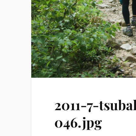
2011-7-tsuba
046.jpg