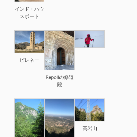
インド・ハウ
スボート
ピレネー
Repollの修道
院
高岩山